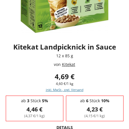
Kitekat Landpicknick in Sauce
12 x 85 g
von
Kitekat
4,69 €
4,60 €/1 kg
inkl. MwSt., zzgl. Versand
Staffelpreise - Mengenrabatt
ab
3
Stück
5%
ab
6
Stück
10%
4,46 €
4,23 €
(4,37 €/1 kg)
(4,15 €/1 kg)
DETAILS