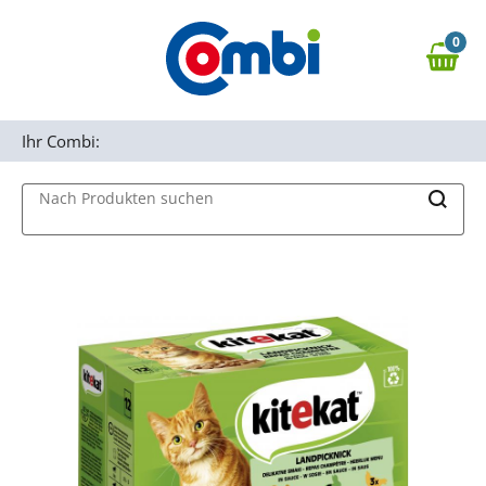
Zum Hauptinhalt springen
0
Zur Navigation springen
0,00 €
MAIN MENU
Zur Suche springen
Ihr Combi:
Nach Produkten suchen