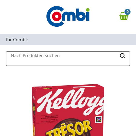
Zum Hauptinhalt springen
0
Zur Navigation springen
0,00 €
MAIN MENU
Zur Suche springen
Ihr Combi:
Nach Produkten suchen