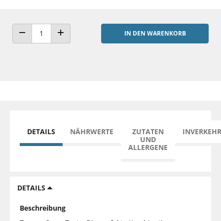
IN DEN WARENKORB
ANZAHL VERRINGERN
ANZAHL ERHÖHEN
DETAILS
NÄHRWERTE
ZUTATEN
INVERKEH
UND
ALLERGENE
DETAILS
Beschreibung