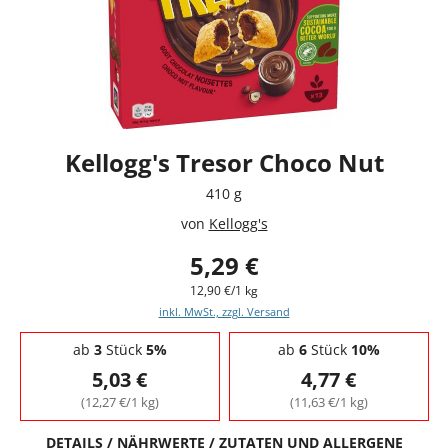
Kellogg's Tresor Choco Nut
410 g
von
Kellogg's
5,29 €
12,90 €/1 kg
inkl. MwSt., zzgl. Versand
Staffelpreise - Mengenrabatt
ab
3
Stück
5%
ab
6
Stück
10%
5,03 €
4,77 €
(12,27 €/1 kg)
(11,63 €/1 kg)
DETAILS / NÄHRWERTE / ZUTATEN UND ALLERGENE