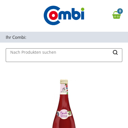
Zum Hauptinhalt springen
0
Zur Navigation springen
0,00 €
MAIN MENU
Zur Suche springen
Ihr Combi:
Nach Produkten suchen