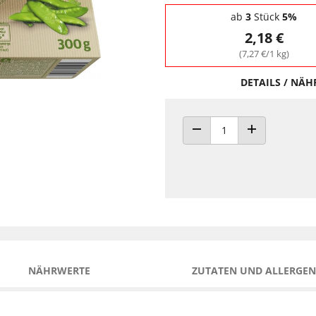
Staffelpreise - Mengenrabatt
ab
3
Stück
5%
2,18 €
(7,27 €/1 kg)
DETAILS / NÄ
ANZAHL VERRINGERN
ANZAHL ERHÖH
NÄHRWERTE
ZUTATEN UND ALLERGEN