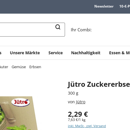
Newsletter
10-€-
n
Ihr Combi:
s
Unsere Märkte
Service
Nachhaltigkeit
Essen & M
äuter
Gemüse
Erbsen
Jütro Zuckererbs
300 g
von
Jütro
2,29 €
7,63 €/1 kg
inkl. MwSt., zzgl. Versand