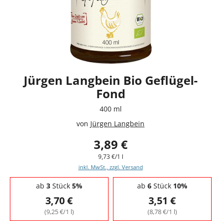
Jürgen Langbein Bio Geflügel-
Fond
400 ml
von
Jürgen Langbein
3,89 €
9,73 €/1 l
inkl. MwSt., zzgl. Versand
Staffelpreise - Mengenrabatt
ab
3
Stück
5%
ab
6
Stück
10%
3,70 €
3,51 €
(9,25 €/1 l)
(8,78 €/1 l)