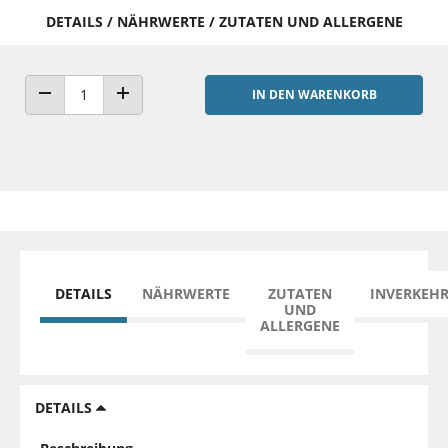
DETAILS / NÄHRWERTE / ZUTATEN UND ALLERGENE
IN DEN WARENKORB
ANZAHL VERRINGERN
ANZAHL ERHÖHEN
DETAILS
NÄHRWERTE
ZUTATEN
INVERKEH
UND
ALLERGENE
DETAILS