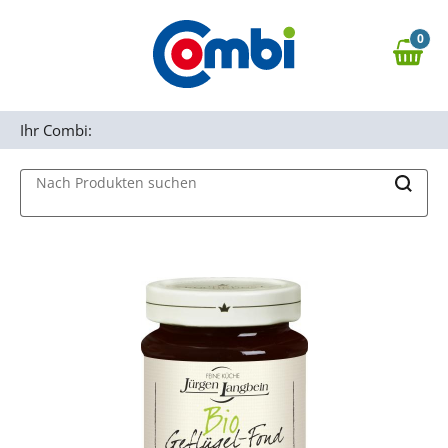
Zum Hauptinhalt springen
0
Zur Navigation springen
0,00 €
MAIN MENU
Zur Suche springen
Ihr Combi:
Nach Produkten suchen