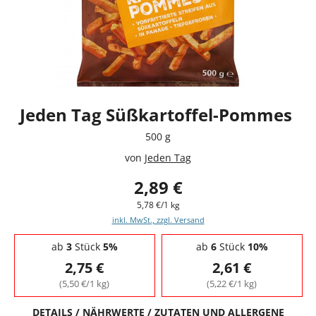
Jeden Tag Süßkartoffel-Pommes
500 g
von
Jeden Tag
2,89 €
5,78 €/1 kg
inkl. MwSt., zzgl. Versand
Staffelpreise - Mengenrabatt
ab
3
Stück
5%
ab
6
Stück
10%
2,75 €
2,61 €
(5,50 €/1 kg)
(5,22 €/1 kg)
DETAILS / NÄHRWERTE / ZUTATEN UND ALLERGENE