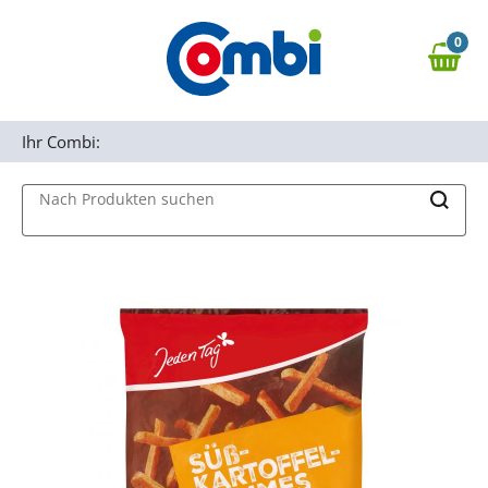
Zum Hauptinhalt springen
0
Zur Navigation springen
0,00 €
MAIN MENU
Zur Suche springen
Ihr Combi:
Nach Produkten suchen