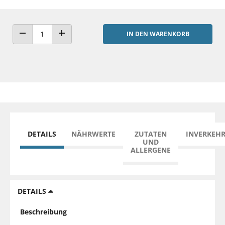
IN DEN WARENKORB
ANZAHL VERRINGERN
ANZAHL ERHÖHEN
DETAILS
NÄHRWERTE
ZUTATEN
INVERKEH
UND
ALLERGENE
DETAILS
Beschreibung