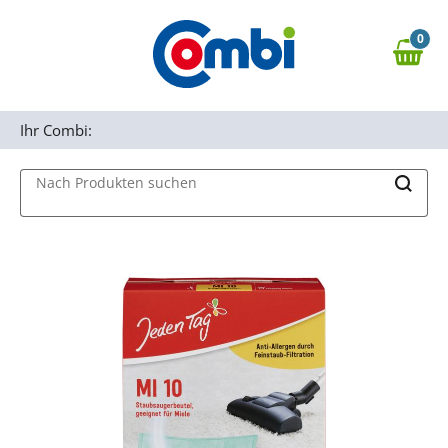
Zum Hauptinhalt springen
0
Zur Navigation springen
0,00 €
MAIN MENU
Zur Suche springen
Ihr Combi:
Nach Produkten suchen