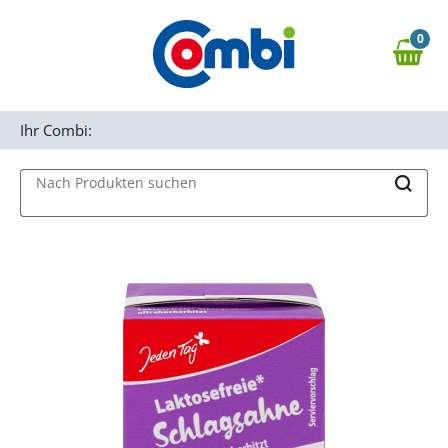
Zum Hauptinhalt springen
0
Zur Navigation springen
0,00 €
MAIN MENU
Zur Suche springen
Ihr Combi:
Nach Produkten suchen