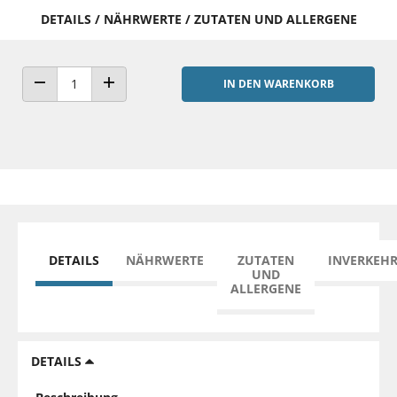
DETAILS / NÄHRWERTE / ZUTATEN UND ALLERGENE
IN DEN WARENKORB
ANZAHL VERRINGERN
ANZAHL ERHÖHEN
DETAILS
NÄHRWERTE
ZUTATEN
INVERKEH
UND
ALLERGENE
DETAILS