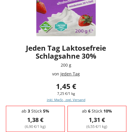
Jeden Tag Laktosefreie
Schlagsahne 30%
200 g
von
Jeden Tag
1,45 €
7,25 €/1 kg
inkl. MwSt., zzgl. Versand
Staffelpreise - Mengenrabatt
ab
3
Stück
5%
ab
6
Stück
10%
1,38 €
1,31 €
(6,90 €/1 kg)
(6,55 €/1 kg)