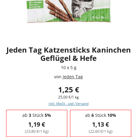
Jeden Tag Katzensticks Kaninchen
Geflügel & Hefe
10 x 5 g
von
Jeden Tag
1,25 €
25,00 €/1 kg
inkl. MwSt., zzgl. Versand
Staffelpreise - Mengenrabatt
ab
3
Stück
5%
ab
6
Stück
10%
1,19 €
1,13 €
(23,80 €/1 kg)
(22,60 €/1 kg)