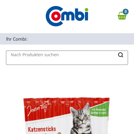
Zum Hauptinhalt springen
0
Zur Navigation springen
0,00 €
MAIN MENU
Zur Suche springen
Ihr Combi:
Nach Produkten suchen