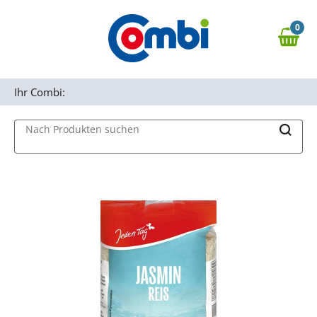
Zum Hauptinhalt springen
0
Zur Navigation springen
0,00 €
MAIN MENU
Zur Suche springen
Ihr Combi:
Nach Produkten suchen