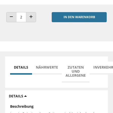
IN DEN WARENKORB
ANZAHL VERRINGERN
ANZAHL ERHÖHEN
DETAILS
NÄHRWERTE
ZUTATEN
INVERKEH
UND
ALLERGENE
DETAILS
Beschreibung