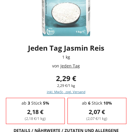
Jeden Tag Jasmin Reis
1 kg
von
Jeden Tag
2,29 €
2,29 €/1 kg
inkl. MwSt., zzgl. Versand
Staffelpreise - Mengenrabatt
ab
3
Stück
5%
ab
6
Stück
10%
2,18 €
2,07 €
(2,18 €/1 kg)
(2,07 €/1 kg)
DETAILS / NÄHRWERTE / ZUTATEN UND ALLERGENE