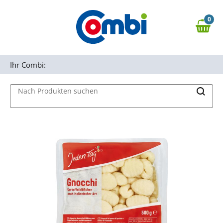
Zum Hauptinhalt springen
0
Zur Navigation springen
0,00 €
MAIN MENU
Zur Suche springen
Ihr Combi:
Nach Produkten suchen