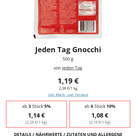
Jeden Tag Gnocchi
500 g
von
Jeden Tag
1,19 €
2,38 €/1 kg
inkl. MwSt., zzgl. Versand
Staffelpreise - Mengenrabatt
ab
3
Stück
5%
ab
6
Stück
10%
1,14 €
1,08 €
(2,28 €/1 kg)
(2,16 €/1 kg)
DETAILS / NÄHRWERTE / ZUTATEN UND ALLERGENE