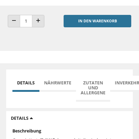
IN DEN WARENKORB
ANZAHL VERRINGERN
ANZAHL ERHÖHEN
DETAILS
NÄHRWERTE
ZUTATEN
INVERKEH
UND
ALLERGENE
DETAILS
Beschreibung