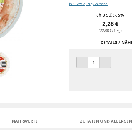
inkl. MwSt., zzgl. Versand
Staffelpreise - Mengenrabatt
ab
3
Stück
5%
2,28 €
(22,80 €/1 kg)
DETAILS / NÄ
ANZAHL VERRINGERN
ANZAHL ERHÖH
NÄHRWERTE
ZUTATEN UND ALLERGEN