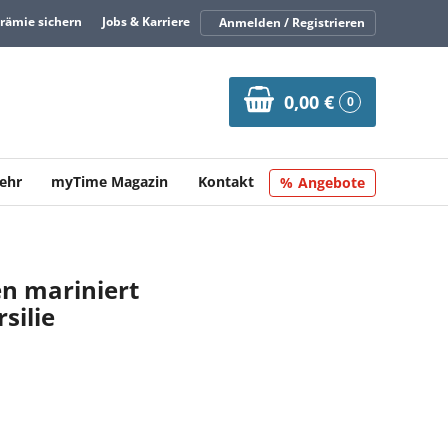
Prämie sichern
Jobs & Karriere
Anmelden / Registrieren
0,00 €
0
ehr
myTime Magazin
Kontakt
Angebote
en mariniert
silie