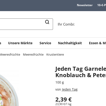
Newsletter
10-€-
n
Ihr Combi:
s
Unsere Märkte
Service
Nachhaltigkeit
Essen & M
 Meeresfrüchte
Meeresfrüchte
Krustentiere
Jeden Tag Garnel
Knoblauch & Peter
100 g
von
Jeden Tag
2,39 €
23,90 €/1 kg