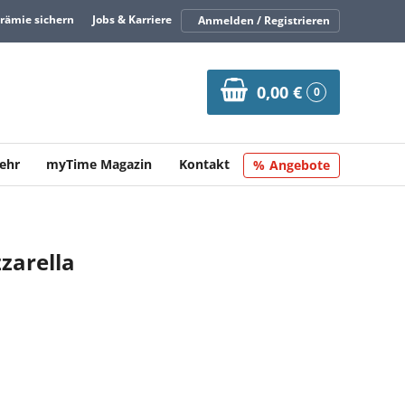
Prämie sichern
Jobs & Karriere
Anmelden / Registrieren
0,00 €
0
ehr
myTime Magazin
Kontakt
Angebote
zzarella