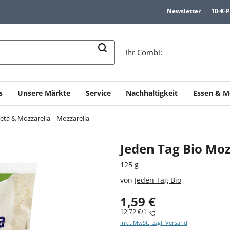
Newsletter
10-€-
n
Ihr Combi:
s
Unsere Märkte
Service
Nachhaltigkeit
Essen & M
eta & Mozzarella
Mozzarella
Jeden Tag Bio Mo
125 g
von
Jeden Tag Bio
1,59 €
12,72 €/1 kg
inkl. MwSt., zzgl. Versand