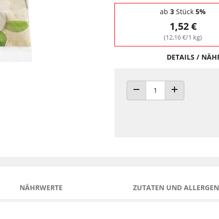
Staffelpreise - Mengenrabatt
ab
3
Stück
5%
1,52 €
(12,16 €/1 kg)
DETAILS / NÄ
ANZAHL VERRINGERN
ANZAHL ERHÖH
NÄHRWERTE
ZUTATEN UND ALLERGEN