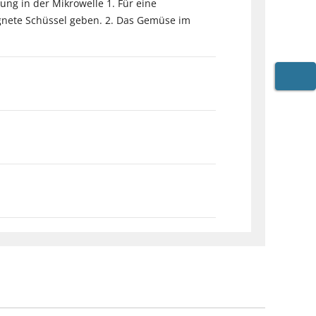
ng in der Mikrowelle 1. Für eine
gnete Schüssel geben. 2. Das Gemüse im
WARE