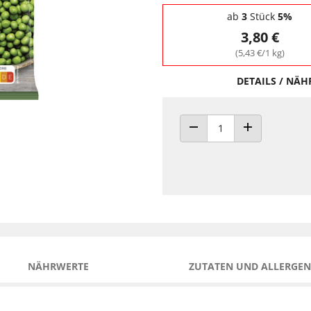
Staffelpreise - Mengenrabatt
ab
3
Stück
5%
3,80 €
(5,43 €/1 kg)
DETAILS / NÄ
ANZAHL VERRINGERN
ANZAHL ERHÖH
NÄHRWERTE
ZUTATEN UND ALLERGEN