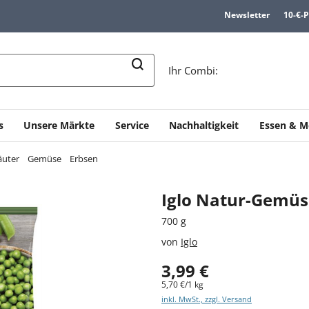
Newsletter
10-€-
n
Ihr Combi:
s
Unsere Märkte
Service
Nachhaltigkeit
Essen & M
äuter
Gemüse
Erbsen
Iglo Natur-Gemüs
700 g
von
Iglo
3,99 €
5,70 €/1 kg
inkl. MwSt., zzgl. Versand