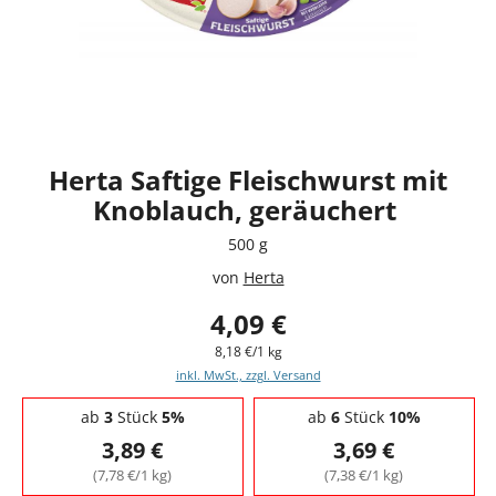
Herta Saftige Fleischwurst mit
Knoblauch, geräuchert
500 g
von
Herta
4,09 €
8,18 €/1 kg
inkl. MwSt., zzgl. Versand
Staffelpreise - Mengenrabatt
ab
3
Stück
5%
ab
6
Stück
10%
3,89 €
3,69 €
(7,78 €/1 kg)
(7,38 €/1 kg)