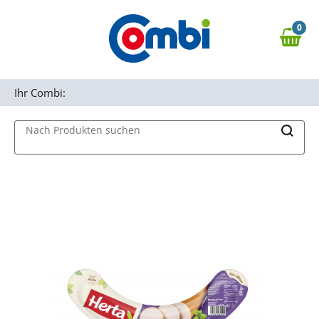
Zum Hauptinhalt springen
0
Zur Navigation springen
0,00 €
MAIN MENU
Zur Suche springen
Ihr Combi:
Nach Produkten suchen