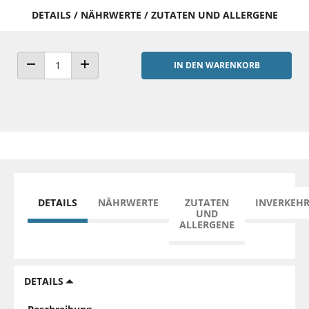
DETAILS / NÄHRWERTE / ZUTATEN UND ALLERGENE
IN DEN WARENKORB
ANZAHL VERRINGERN
ANZAHL ERHÖHEN
DETAILS
NÄHRWERTE
ZUTATEN
INVERKEH
UND
ALLERGENE
DETAILS