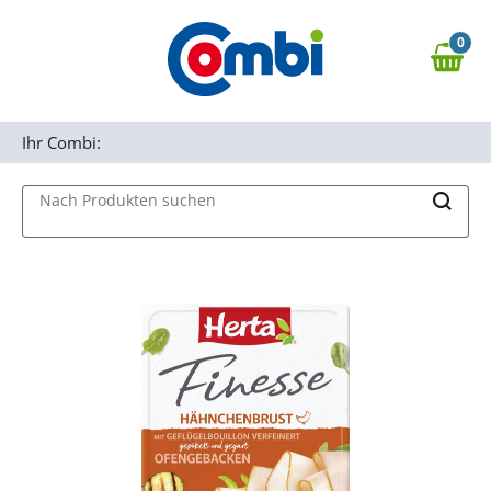
Zum Hauptinhalt springen
0
Zur Navigation springen
0,00 €
MAIN MENU
Zur Suche springen
Ihr Combi:
Nach Produkten suchen