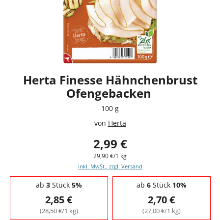
Herta Finesse Hähnchenbrust
Ofengebacken
100 g
von
Herta
2,99 €
29,90 €/1 kg
inkl. MwSt., zzgl. Versand
Staffelpreise - Mengenrabatt
ab
3
Stück
5%
ab
6
Stück
10%
2,85 €
2,70 €
(28,50 €/1 kg)
(27,00 €/1 kg)