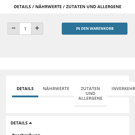
DETAILS / NÄHRWERTE / ZUTATEN UND ALLERGENE
IN DEN WARENKORB
ANZAHL VERRINGERN
ANZAHL ERHÖHEN
DETAILS
NÄHRWERTE
ZUTATEN
INVERKEH
UND
ALLERGENE
DETAILS