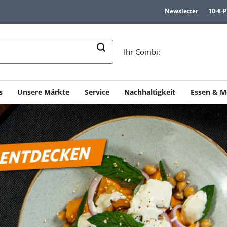
Newsletter
10-€-
n
Ihr Combi:
s
Unsere Märkte
Service
Nachhaltigkeit
Essen & M