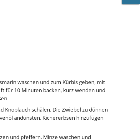
WARE
Rosmarin waschen und zum Kürbis geben, mit
uft für 10 Minuten backen, kurz wenden und
sen.
nd Knoblauch schälen. Die Zwiebel zu dünnen
ivenöl andünsten. Kichererbsen hinzufügen
alzen und pfeffern. Minze waschen und