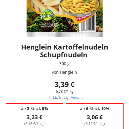
Henglein Kartoffelnudeln
Schupfnudeln
500 g
von
Henglein
3,39 €
6,78 €/1 kg
inkl. MwSt., zzgl. Versand
Staffelpreise - Mengenrabatt
ab
3
Stück
5%
ab
6
Stück
10%
3,23 €
3,06 €
(6,46 €/1 kg)
(6,12 €/1 kg)