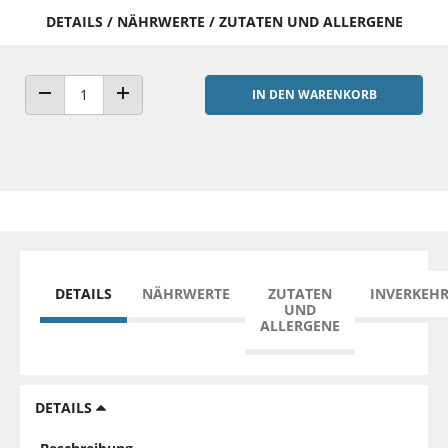
DETAILS / NÄHRWERTE / ZUTATEN UND ALLERGENE
IN DEN WARENKORB
ANZAHL VERRINGERN
ANZAHL ERHÖHEN
DETAILS
NÄHRWERTE
ZUTATEN
INVERKEH
UND
ALLERGENE
DETAILS