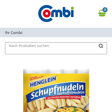
Zum Hauptinhalt springen
0
Zur Navigation springen
0,00 €
MAIN MENU
Zur Suche springen
Ihr Combi:
Nach Produkten suchen