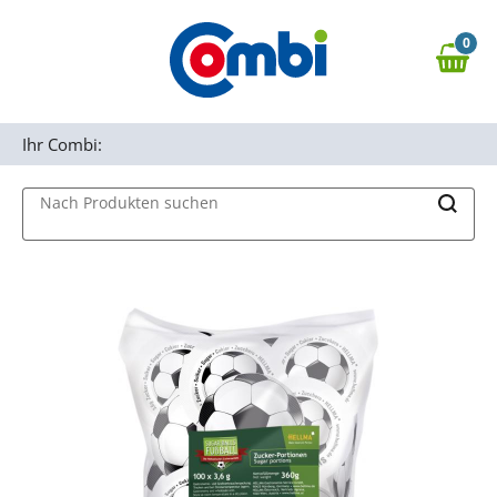
Zum Hauptinhalt springen
0
Zur Navigation springen
0,00 €
MAIN MENU
Zur Suche springen
Ihr Combi:
Nach Produkten suchen