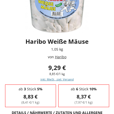
Haribo Weiße Mäuse
1,05 kg
von
Haribo
9,29 €
8,85 €/1 kg
inkl. MwSt., zzgl. Versand
Staffelpreise - Mengenrabatt
ab
3
Stück
5%
ab
6
Stück
10%
8,83 €
8,37 €
(8,41 €/1 kg)
(7,97 €/1 kg)
DETAILS / NÄHRWERTE / ZUTATEN UND ALLERGENE