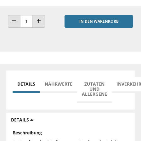
IN DEN WARENKORB
ANZAHL VERRINGERN
ANZAHL ERHÖHEN
DETAILS
NÄHRWERTE
ZUTATEN
INVERKEH
UND
ALLERGENE
DETAILS
Beschreibung