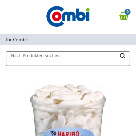
Zum Hauptinhalt springen
0
Zur Navigation springen
0,00 €
MAIN MENU
Zur Suche springen
Ihr Combi:
Nach Produkten suchen