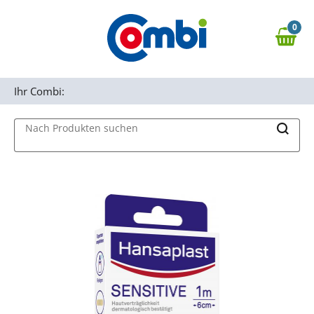
Zum Hauptinhalt springen
0
Zur Navigation springen
0,00 €
MAIN MENU
Zur Suche springen
Ihr Combi:
Nach Produkten suchen