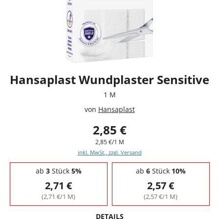
Hansaplast Wundplaster Sensitive
1 M
von
Hansaplast
2,85 €
2,85 €/1 M
inkl. MwSt., zzgl. Versand
Staffelpreise - Mengenrabatt
ab
3
Stück
5%
ab
6
Stück
10%
2,71 €
2,57 €
(2,71 €/1 M)
(2,57 €/1 M)
DETAILS