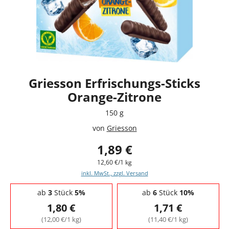
Griesson Erfrischungs-Sticks
Orange-Zitrone
150 g
von
Griesson
1,89 €
12,60 €/1 kg
inkl. MwSt., zzgl. Versand
Staffelpreise - Mengenrabatt
ab
3
Stück
5%
ab
6
Stück
10%
1,80 €
1,71 €
(12,00 €/1 kg)
(11,40 €/1 kg)