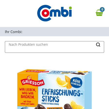
Zum Hauptinhalt springen
0
Zur Navigation springen
0,00 €
MAIN MENU
Zur Suche springen
Ihr Combi:
Nach Produkten suchen