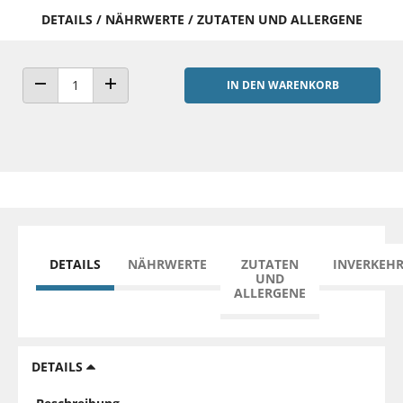
DETAILS / NÄHRWERTE / ZUTATEN UND ALLERGENE
IN DEN WARENKORB
ANZAHL VERRINGERN
ANZAHL ERHÖHEN
DETAILS
NÄHRWERTE
ZUTATEN
INVERKEH
UND
ALLERGENE
DETAILS