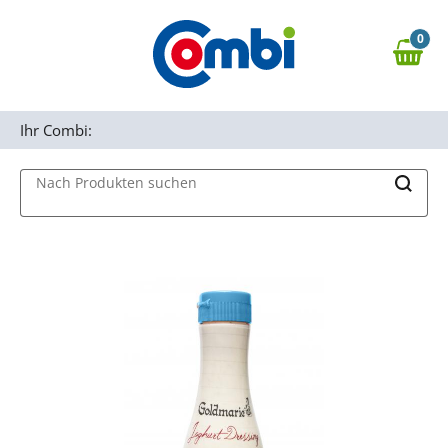
Zum Hauptinhalt springen
0
Zur Navigation springen
0,00 €
MAIN MENU
Zur Suche springen
Ihr Combi:
Nach Produkten suchen