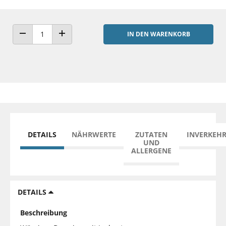
IN DEN WARENKORB
ANZAHL VERRINGERN
ANZAHL ERHÖHEN
DETAILS
NÄHRWERTE
ZUTATEN
INVERKEH
UND
ALLERGENE
DETAILS
Beschreibung