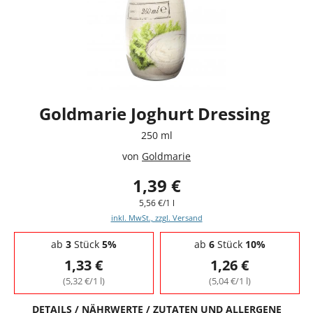
Goldmarie Joghurt Dressing
250 ml
von
Goldmarie
1,39 €
5,56 €/1 l
inkl. MwSt., zzgl. Versand
Staffelpreise - Mengenrabatt
ab
3
Stück
5%
ab
6
Stück
10%
1,33 €
1,26 €
(5,32 €/1 l)
(5,04 €/1 l)
DETAILS / NÄHRWERTE / ZUTATEN UND ALLERGENE