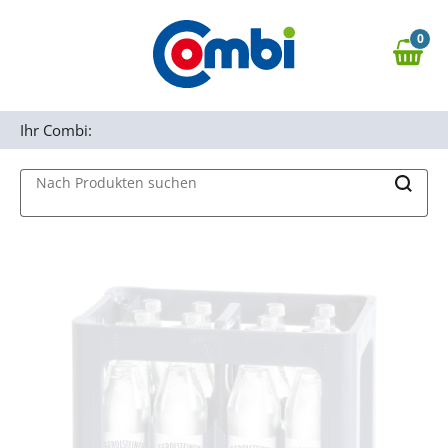
Zum Hauptinhalt springen
0
Zur Navigation springen
0,00 €
MAIN MENU
Zur Suche springen
Ihr Combi:
Nach Produkten suchen