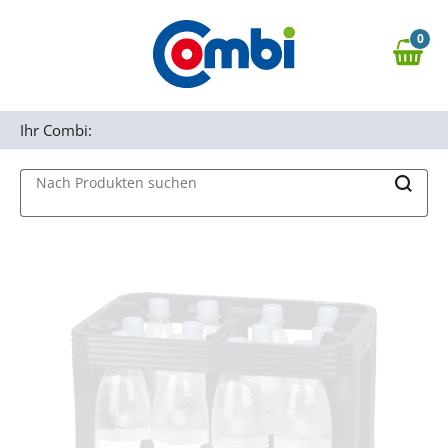
Zum Hauptinhalt springen
0
Zur Navigation springen
0,00 €
MAIN MENU
Zur Suche springen
Ihr Combi:
Nach Produkten suchen