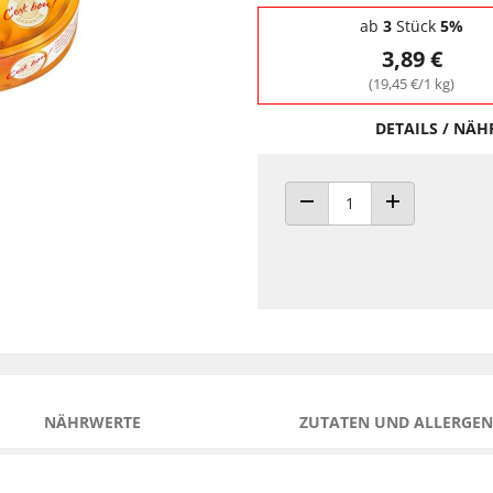
Staffelpreise - Mengenrabatt
ab
3
Stück
5%
3,89 €
(19,45 €/1 kg)
DETAILS / NÄ
ANZAHL VERRINGERN
ANZAHL ERHÖH
NÄHRWERTE
ZUTATEN UND ALLERGEN