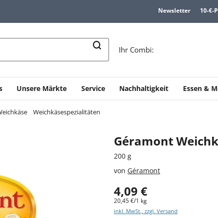
Newsletter
10-€-
n
Ihr Combi:
s
Unsere Märkte
Service
Nachhaltigkeit
Essen & M
eichkäse
Weichkäsespezialitäten
Géramont Weichk
200 g
von
Géramont
4,09 €
20,45 €/1 kg
inkl. MwSt., zzgl. Versand