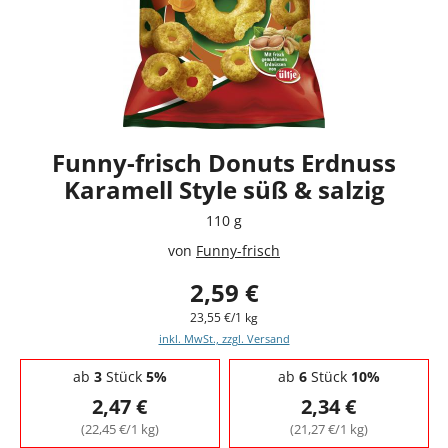
Funny-frisch Donuts Erdnuss
Karamell Style süß & salzig
110 g
von
Funny-frisch
2,59 €
23,55 €/1 kg
inkl. MwSt., zzgl. Versand
Staffelpreise - Mengenrabatt
ab
3
Stück
5%
ab
6
Stück
10%
2,47 €
2,34 €
(22,45 €/1 kg)
(21,27 €/1 kg)