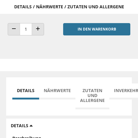
DETAILS / NÄHRWERTE / ZUTATEN UND ALLERGENE
IN DEN WARENKORB
ANZAHL VERRINGERN
ANZAHL ERHÖHEN
DETAILS
NÄHRWERTE
ZUTATEN
INVERKEH
UND
ALLERGENE
DETAILS