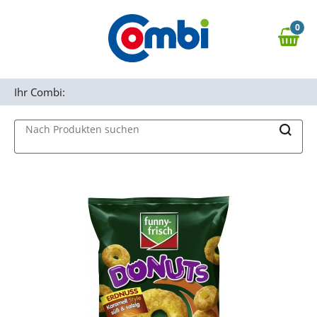
Zum Hauptinhalt springen
0
Zur Navigation springen
0,00 €
MAIN MENU
Zur Suche springen
Ihr Combi:
Nach Produkten suchen