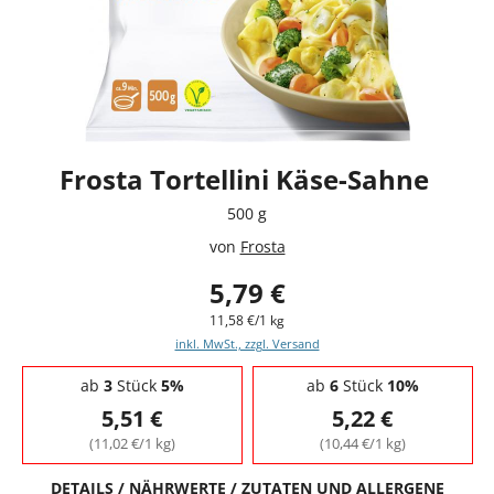
Frosta Tortellini Käse-Sahne
500 g
von
Frosta
5,79 €
11,58 €/1 kg
inkl. MwSt., zzgl. Versand
Staffelpreise - Mengenrabatt
ab
3
Stück
5%
ab
6
Stück
10%
5,51 €
5,22 €
(11,02 €/1 kg)
(10,44 €/1 kg)
DETAILS / NÄHRWERTE / ZUTATEN UND ALLERGENE