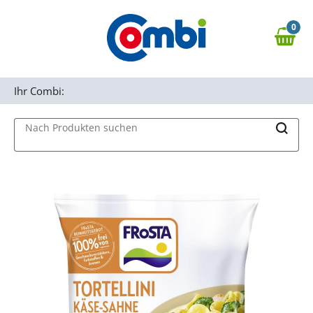
Zum Hauptinhalt springen
0
Zur Navigation springen
0,00 €
MAIN MENU
Zur Suche springen
Ihr Combi:
Nach Produkten suchen