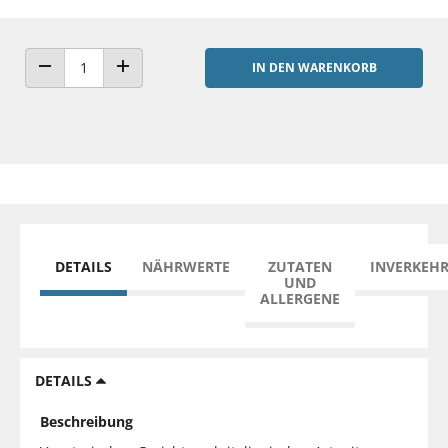
IN DEN WARENKORB
ANZAHL VERRINGERN
ANZAHL ERHÖHEN
DETAILS
NÄHRWERTE
ZUTATEN
INVERKEH
UND
ALLERGENE
DETAILS
Beschreibung