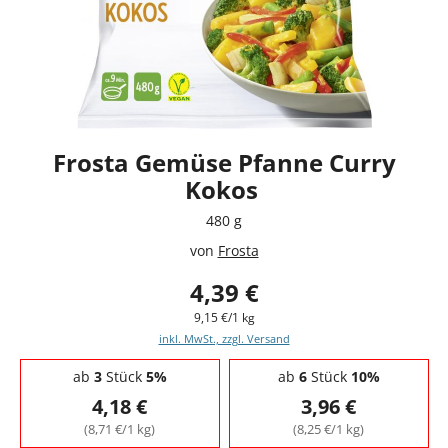
Frosta Gemüse Pfanne Curry
Kokos
480 g
von
Frosta
4,39 €
9,15 €/1 kg
inkl. MwSt., zzgl. Versand
Staffelpreise - Mengenrabatt
ab
3
Stück
5%
ab
6
Stück
10%
4,18 €
3,96 €
(8,71 €/1 kg)
(8,25 €/1 kg)