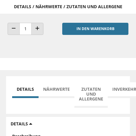
DETAILS / NÄHRWERTE / ZUTATEN UND ALLERGENE
IN DEN WARENKORB
ANZAHL VERRINGERN
ANZAHL ERHÖHEN
DETAILS
NÄHRWERTE
ZUTATEN
INVERKEH
UND
ALLERGENE
DETAILS