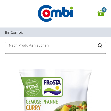
Zum Hauptinhalt springen
0
Zur Navigation springen
0,00 €
MAIN MENU
Zur Suche springen
Ihr Combi:
Nach Produkten suchen