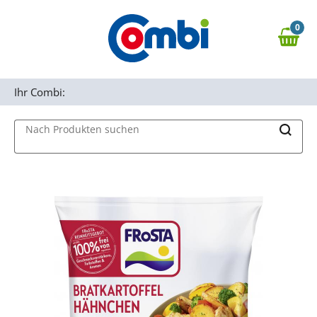
Zum Hauptinhalt springen
0
Zur Navigation springen
0,00 €
MAIN MENU
Zur Suche springen
Ihr Combi:
Nach Produkten suchen