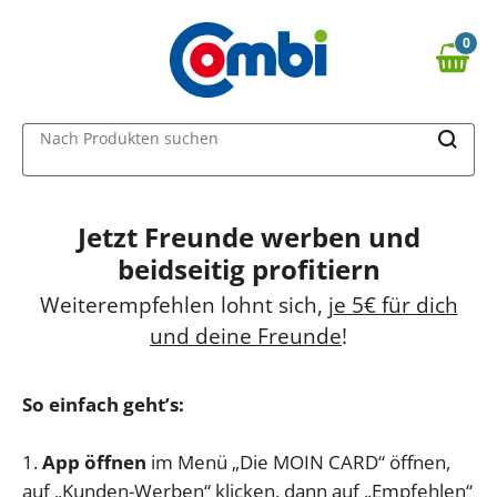
0
0,00 €
MAIN MENU
Nach Produkten suchen
Jetzt Freunde werben und
beidseitig profitiern
Weiterempfehlen lohnt sich, j
e 5€ für dich
und deine Freunde
!
So einfach geht’s:
1.
App öffnen
im Menü „Die MOIN CARD“ öffnen,
auf „Kunden-Werben“ klicken, dann auf „Empfehlen“