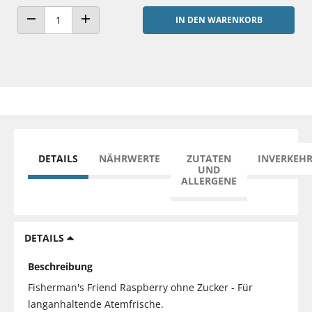
IN DEN WARENKORB
ANZAHL VERRINGERN
ANZAHL ERHÖHEN
DETAILS
NÄHRWERTE
ZUTATEN
INVERKEH
UND
ALLERGENE
DETAILS
Beschreibung
Fisherman's Friend Raspberry ohne Zucker - Für
langanhaltende Atemfrische.