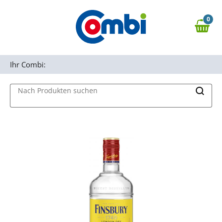
Zum Hauptinhalt springen
0
Zur Navigation springen
0,00 €
MAIN MENU
Zur Suche springen
Ihr Combi:
Nach Produkten suchen