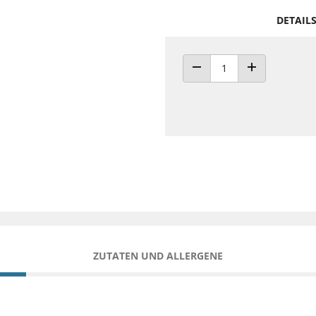
DETAIL
ANZAHL VERRINGERN
ANZAHL ERHÖH
ZUTATEN UND ALLERGENE