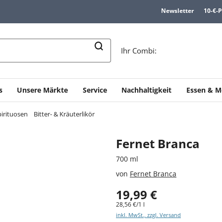
Newsletter
10-€-
n
Ihr Combi:
s
Unsere Märkte
Service
Nachhaltigkeit
Essen & M
pirituosen
Bitter- & Kräuterlikör
Fernet Branca
700 ml
von
Fernet Branca
19,99 €
28,56 €/1 l
inkl. MwSt., zzgl. Versand