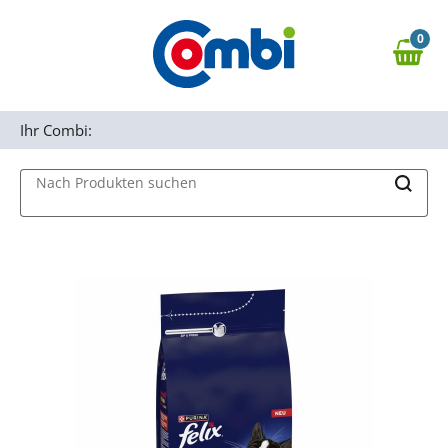
Zum Hauptinhalt springen
0
Zur Navigation springen
0,00 €
MAIN MENU
Zur Suche springen
Ihr Combi:
Nach Produkten suchen