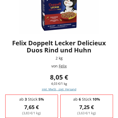
Felix Doppelt Lecker Delicieux
Duos Rind und Huhn
2 kg
von
Felix
8,05 €
4,03 €/1 kg
inkl. MwSt., zzgl. Versand
Staffelpreise - Mengenrabatt
ab
3
Stück
5%
ab
6
Stück
10%
7,65 €
7,25 €
(3,83 €/1 kg)
(3,63 €/1 kg)