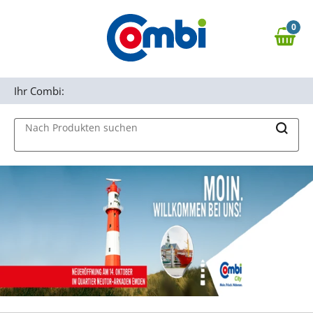
Zum Hauptinhalt springen
0
Zur Navigation springen
0,00 €
MAIN MENU
Zur Suche springen
Ihr Combi:
Nach Produkten suchen