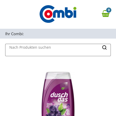
Zum Hauptinhalt springen
0
Zur Navigation springen
0,00 €
MAIN MENU
Zur Suche springen
Ihr Combi:
Nach Produkten suchen