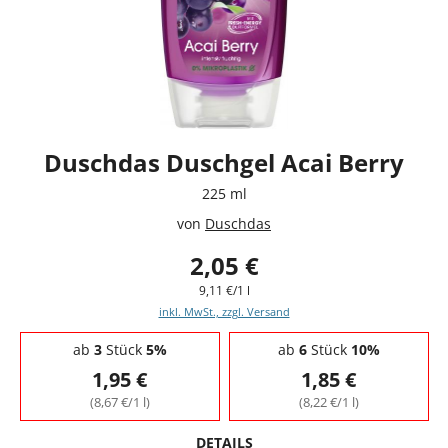
Duschdas Duschgel Acai Berry
225 ml
von
Duschdas
2,05 €
9,11 €/1 l
inkl. MwSt., zzgl. Versand
Staffelpreise - Mengenrabatt
ab
3
Stück
5%
ab
6
Stück
10%
1,95 €
1,85 €
(8,67 €/1 l)
(8,22 €/1 l)
DETAILS