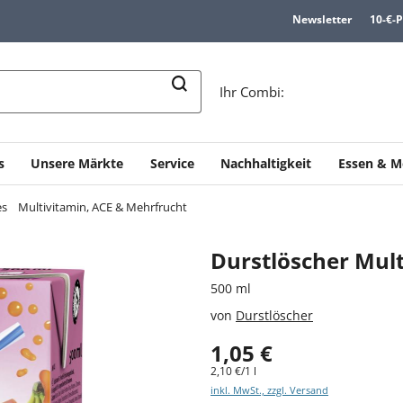
Newsletter
10-€-
n
Ihr Combi:
s
Unsere Märkte
Service
Nachhaltigkeit
Essen & M
es
Multivitamin, ACE & Mehrfrucht
Durstlöscher Mult
500 ml
von
Durstlöscher
1,05 €
2,10 €/1 l
inkl. MwSt., zzgl. Versand