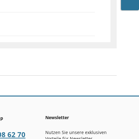
WARE
Newsletter
op
Nutzen Sie unsere exklusiven
08 62 70
Vorteile für Newsletter-