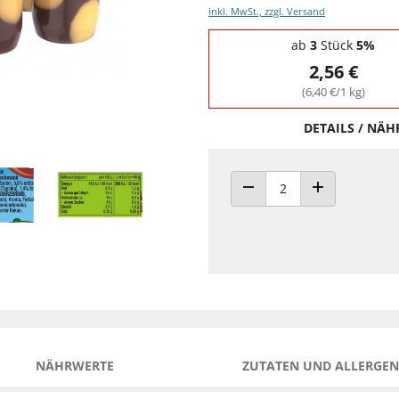
inkl. MwSt., zzgl. Versand
Staffelpreise - Mengenrabatt
ab
3
Stück
5%
2,56 €
(6,40 €/1 kg)
DETAILS / NÄ
ANZAHL VERRINGERN
ANZAHL ERHÖH
NÄHRWERTE
ZUTATEN UND ALLERGEN