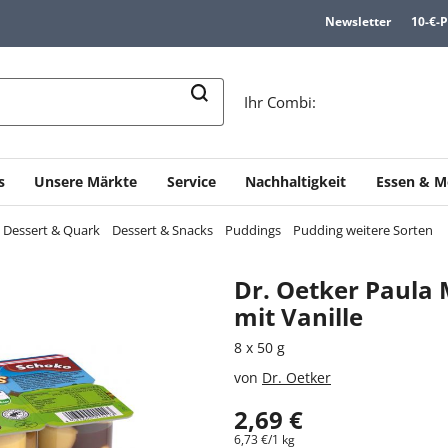
Newsletter
10-€-
n
Ihr Combi:
s
Unsere Märkte
Service
Nachhaltigkeit
Essen & M
, Dessert & Quark
Dessert & Snacks
Puddings
Pudding weitere Sorten
Dr. Oetker Paula 
mit Vanille
8 x 50 g
von
Dr. Oetker
2,69 €
6,73 €/1 kg