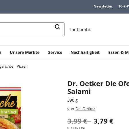
Newsletter
10-€-
n
Ihr Combi:
s
Unsere Märkte
Service
Nachhaltigkeit
Essen & M
gerichte
Pizzen
Dr. Oetker Die Of
Salami
390 g
von
Dr. Oetker
3,99 €
3,79 €
9,72 €/1 kg