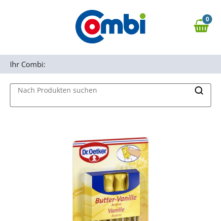
Zum Hauptinhalt springen
0
Zur Navigation springen
0,00 €
MAIN MENU
Zur Suche springen
Ihr Combi:
Nach Produkten suchen