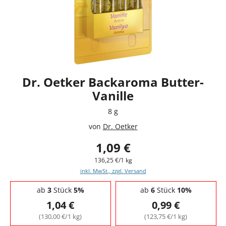
Dr. Oetker Backaroma Butter-
Vanille
8 g
von
Dr. Oetker
1,09 €
136,25 €/1 kg
inkl. MwSt., zzgl. Versand
Staffelpreise - Mengenrabatt
ab
3
Stück
5%
ab
6
Stück
10%
1,04 €
0,99 €
(130,00 €/1 kg)
(123,75 €/1 kg)