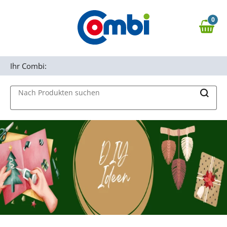
Zum Hauptinhalt springen
0
Zur Navigation springen
0,00 €
MAIN MENU
Zur Suche springen
Ihr Combi:
Nach Produkten suchen