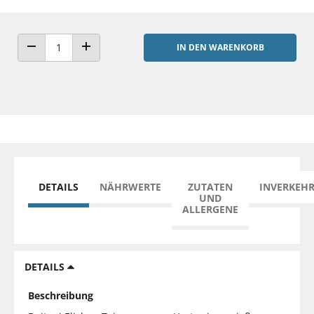
IN DEN WARENKORB
ANZAHL VERRINGERN
ANZAHL ERHÖHEN
DETAILS
NÄHRWERTE
ZUTATEN
INVERKEH
UND
ALLERGENE
DETAILS
Beschreibung