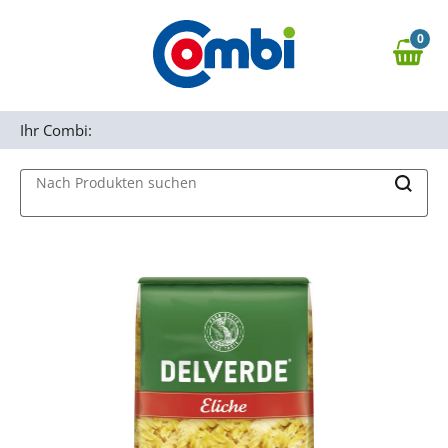
Zum Hauptinhalt springen
0
Zur Navigation springen
0,00 €
MAIN MENU
Zur Suche springen
Ihr Combi:
Nach Produkten suchen