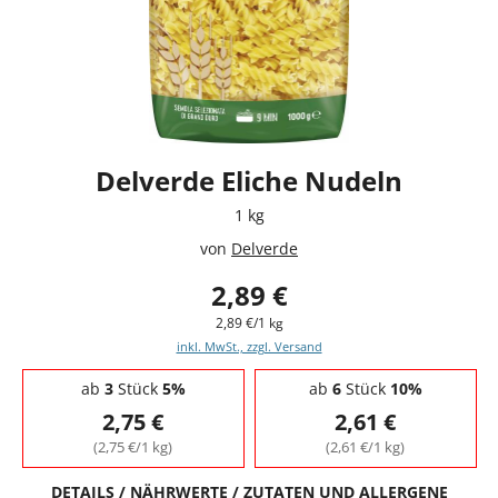
Delverde Eliche Nudeln
1 kg
von
Delverde
2,89 €
2,89 €/1 kg
inkl. MwSt., zzgl. Versand
Staffelpreise - Mengenrabatt
ab
3
Stück
5%
ab
6
Stück
10%
2,75 €
2,61 €
(2,75 €/1 kg)
(2,61 €/1 kg)
DETAILS / NÄHRWERTE / ZUTATEN UND ALLERGENE