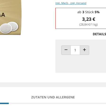
inkl. MwSt., zzgl. Versand
Staffelpreise - Mengenrabatt
ab
3
Stück
5%
3,23 €
(28,84 €/1 kg)
DETAIL
ANZAHL VERRINGERN
ANZAHL ERHÖH
ZUTATEN UND ALLERGENE