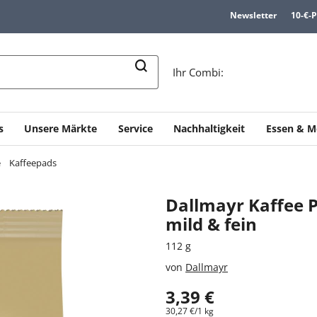
Newsletter
10-€-
n
Ihr Combi:
s
Unsere Märkte
Service
Nachhaltigkeit
Essen & M
e
Kaffeepads
Dallmayr Kaffee 
mild & fein
112 g
von
Dallmayr
3,39 €
30,27 €/1 kg