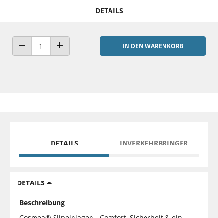
DETAILS
IN DEN WARENKORB
ANZAHL VERRINGERN
ANZAHL ERHÖHEN
DETAILS
INVERKEHRBRINGER
DETAILS
Beschreibung
Cosmea® Slipeinlagen - Comfort, Sicherheit & ein