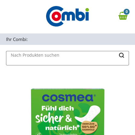
Zum Hauptinhalt springen
0
Zur Navigation springen
0,00 €
MAIN MENU
Zur Suche springen
Ihr Combi:
Nach Produkten suchen