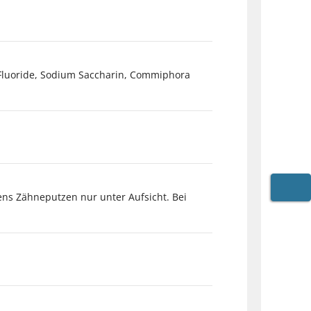
 Fluoride, Sodium Saccharin, Commiphora
ns Zähneputzen nur unter Aufsicht. Bei
WARE