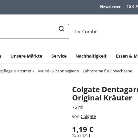
Newsletter
10-€-
n
Ihr Combi:
s
Unsere Märkte
Service
Nachhaltigkeit
Essen & M
rpflege & Kosmetik
Mund- & Zahnhygiene
Zahncreme für Erwachsene
Colgate Dentaga
Original Kräuter
75 ml
von
Colgate
1,19 €
15,87 €/1 l