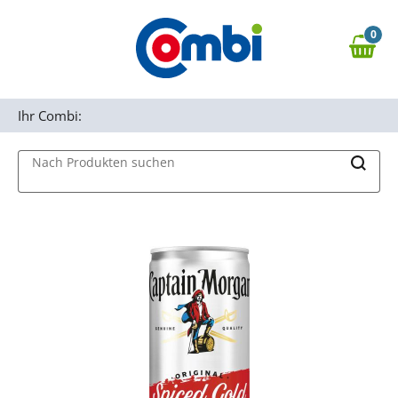
Zum Hauptinhalt springen
0
Zur Navigation springen
0,00 €
MAIN MENU
Zur Suche springen
Ihr Combi:
Nach Produkten suchen