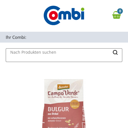
Zum Hauptinhalt springen
0
Zur Navigation springen
0,00 €
MAIN MENU
Zur Suche springen
Ihr Combi:
Nach Produkten suchen