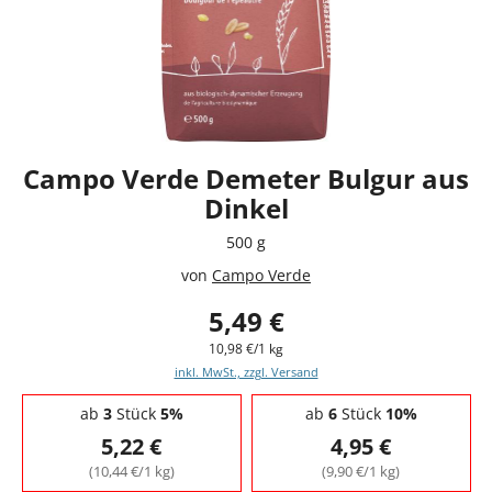
Campo Verde Demeter Bulgur aus
Dinkel
500 g
von
Campo Verde
5,49 €
10,98 €/1 kg
inkl. MwSt., zzgl. Versand
Staffelpreise - Mengenrabatt
ab
3
Stück
5%
ab
6
Stück
10%
5,22 €
4,95 €
(10,44 €/1 kg)
(9,90 €/1 kg)