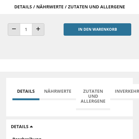
DETAILS / NÄHRWERTE / ZUTATEN UND ALLERGENE
IN DEN WARENKORB
ANZAHL VERRINGERN
ANZAHL ERHÖHEN
DETAILS
NÄHRWERTE
ZUTATEN
INVERKEH
UND
ALLERGENE
DETAILS