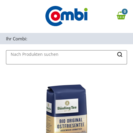
Zum Hauptinhalt springen
0
Zur Navigation springen
0,00 €
MAIN MENU
Zur Suche springen
Ihr Combi:
Nach Produkten suchen