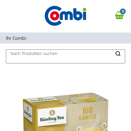
Zum Hauptinhalt springen
0
Zur Navigation springen
0,00 €
MAIN MENU
Zur Suche springen
Ihr Combi:
Nach Produkten suchen